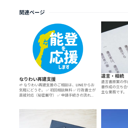
関連ページ
遺言・相続
なりわい再建支援
遺言書原案の作
🌱 なりわい再建支援のご相談は、LINEからお
書作成の立ち合
気軽にどうぞ。 ✅ 初回相談無料 ✅ 行政書士が
主な業務です。
直接対応（秘密厳守） ✅ 申請手続きの流れも
サポート 👉 [LINEで再建支援