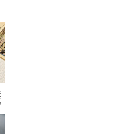
て
の
金
ー
。